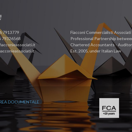
6 7913779
Fiacconi Commercialisti Associati
06 79326568
Professional Partnership betwee
iacconieassociati.it
Chartered Accountants - Audito
acconieassociati.it
Est. 2005, under Italian Law
REA DOCUMENTALE