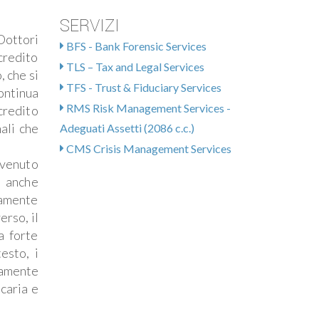
SERVIZI
Dottori
BFS - Bank Forensic Services
 credito
TLS – Tax and Legal Services
, che si
TFS - Trust & Fiduciary Services
ntinua
RMS Risk Management Services -
credito
ali che
Adeguati Assetti (2086 c.c.)
CMS Crisis Management Services
venuto
, anche
camente
erso, il
a forte
esto, i
tamente
ncaria e