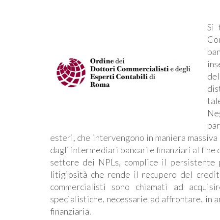
Si 
Com
ban
in
del
dis
tal
Ne
par
esteri, che intervengono in maniera massiva 
dagli intermediari bancari e finanziari al fine 
settore dei NPLs, complice il persistente 
litigiosità che rende il recupero del cred
commercialisti sono chiamati ad acquisir
specialistiche, necessarie ad affrontare, in 
finanziaria.