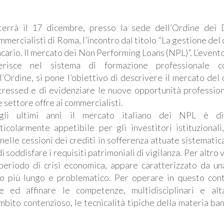
terrà il 17 dicembre, presso la sede dell’Ordine dei 
mercialisti di Roma, l’incontro dal titolo “La gestione del
cario. Il mercato dei Non Performing Loans (NPL)”. L’evento
serisce nel sistema di formazione professionale co
l’Ordine, si pone l’obiettivo di descrivere il mercato del 
tressed e di evidenziare le nuove opportunità profession
e settore offre ai commercialisti.
gli ultimi anni il mercato italiano dei NPL è di
ticolarmente appetibile per gli investitori istituzionali
nelle cessioni dei crediti in sofferenza attuate sistemati
di soddisfare i requisiti patrimoniali di vigilanza. Per altro v
periodo di crisi economica, appare caratterizzato da un
ito più lungo e problematico. Per operare in questo cont
e ed affinare le competenze, multidisciplinari e al
ambito contenzioso, le tecnicalità tipiche della materia ba