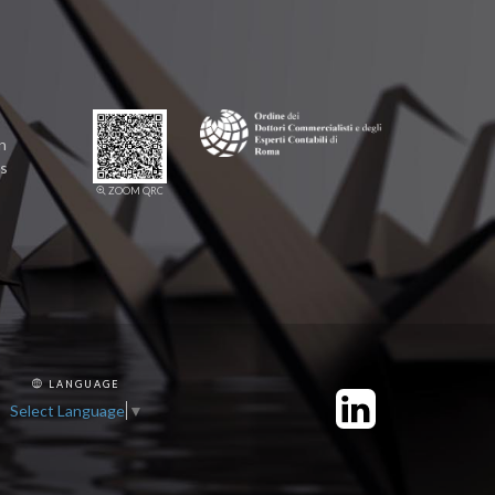
n
rs
ZOOM QRC
LANGUAGE
Select Language
▼