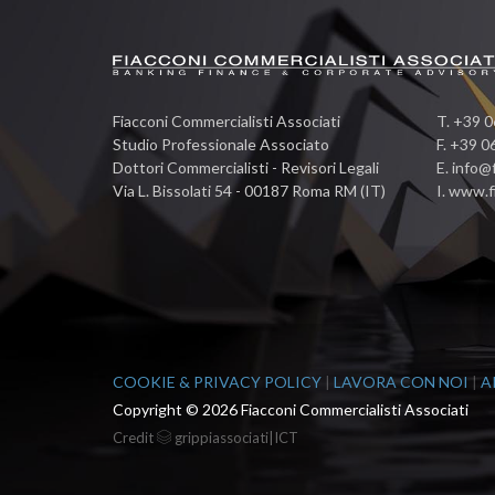
Fiacconi Commercialisti Associati
T.
+39 0
Studio Professionale Associato
F. +39 
Dottori Commercialisti - Revisori Legali
E.
info@f
Via L. Bissolati 54 - 00187 Roma RM (IT)
I.
www.fi
COOKIE & PRIVACY POLICY
|
LAVORA CON NOI
|
A
Copyright ©
2026 Fiacconi Commercialisti Associati
Credit
grippiassociati|ICT