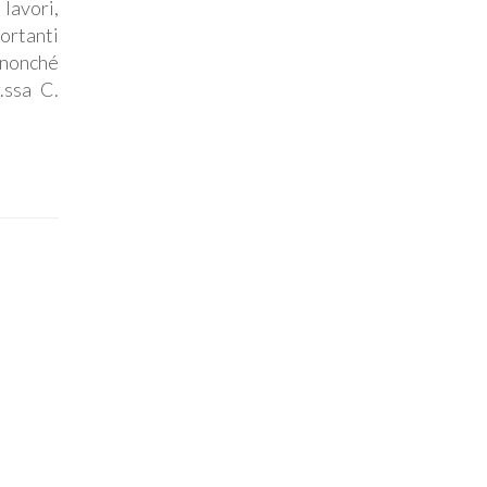
lavori,
portanti
 nonché
.ssa C.