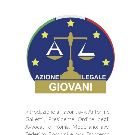
Introduzione ai lavori, avv. Antonino
Galletti, Presidente Ordine degli
Avvocati di Roma. Moderano: avv.
Federico Bocchini e avv. Francesco