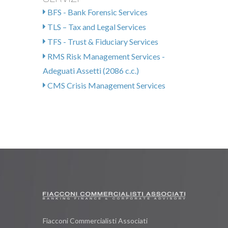
BFS - Bank Forensic Services
TLS – Tax and Legal Services
TFS - Trust & Fiduciary Services
RMS Risk Management Services -
Adeguati Assetti (2086 c.c.)
CMS Crisis Management Services
Fiacconi Commercialisti Associati